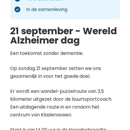
In de samenleving
Repair Café
Jokeren Noorderlicht
21 september - Wereld
Alzheimer dag
Jokeren
Een toekomst zonder dementie.
Sedna aanTafel
Op zondag 21 september zetten we ons
Senior Aerobic 55+
gezamenlijk in voor het goede doel.
Er wordt een wandel-puzzelroute van 3,5
kilometer uitgezet door de buurtsportcoach.
Een uitdagende route in en rondom het
centrum van Klazienaveen.
Start is om 14.00 uur in de Noorderbreedte.