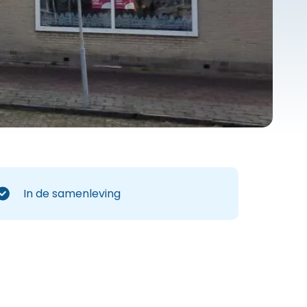
Bingo Schouderblad
Repair Café
Jokeren Noorderlicht
Jokeren
Sedna aanTafel
Senior Aerobic 55+
In de samenleving