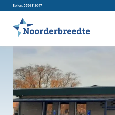
Bellen:
0591 313047