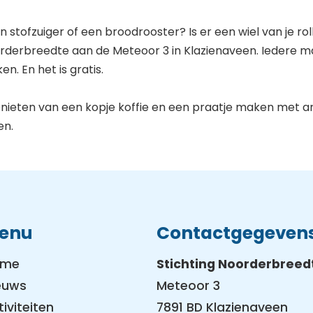
 stofzuiger of een broodrooster? Is er een wiel van je ro
derbreedte aan de Meteoor 3 in Klazienaveen. Iedere ma
en. En het is gratis.
genieten van een kopje koffie en een praatje maken met a
en.
enu
Contactgegeven
ome
Stichting Noorderbreed
euws
Meteoor 3
tiviteiten
7891 BD Klazienaveen