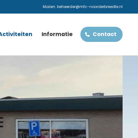
Mailen:
beheerder@mfc-noorderbreedte.nl
Activiteiten
Informatie
Contact
Agenda
Gebruikers
Leut en Teuthuus
Tarieven
Biljarten
Bestuur
Bingo avond
Bereikbaarheid
Houtbewerken
Financiële Steun
Sjoelen
Hardanger (handwerken)